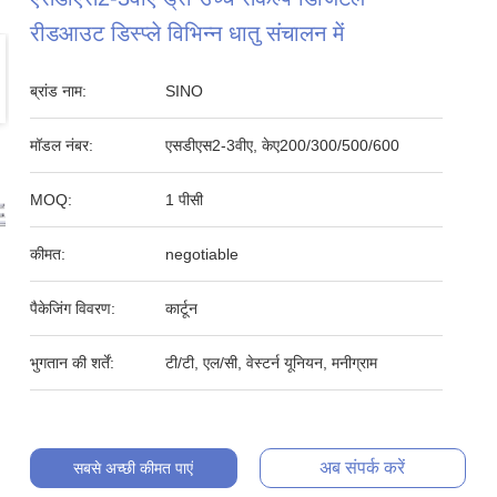
रीडआउट डिस्प्ले विभिन्न धातु संचालन में
ब्रांड नाम:
SINO
मॉडल नंबर:
एसडीएस2-3वीए, केए200/300/500/600
MOQ:
1 पीसी
कीमत:
negotiable
पैकेजिंग विवरण:
कार्टून
भुगतान की शर्तें:
टी/टी, एल/सी, वेस्टर्न यूनियन, मनीग्राम
अब संपर्क करें
सबसे अच्छी कीमत पाएं