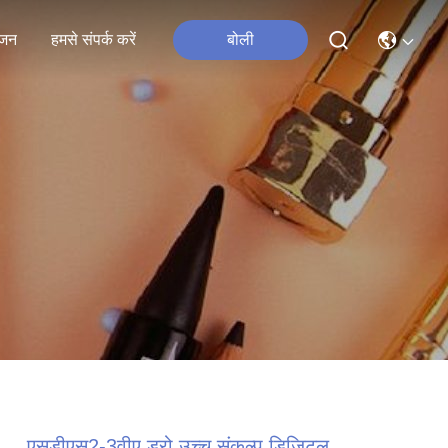
जन
हमसे संपर्क करें
बोली
एसडीएस2-3वीए ड्रो उच्च संकल्प डिजिटल