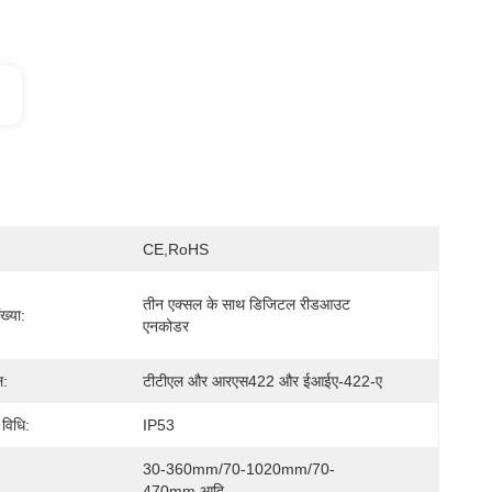
CE,RoHS
तीन एक्सल के साथ डिजिटल रीडआउट 
ख्या:
एनकोडर
ल:
टीटीएल और आरएस422 और ईआईए-422-ए
 विधि:
IP53
30-360mm/70-1020mm/70-
470mm आदि