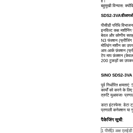
हैं।
बहुमुखी विन्यास: क्य
SDS2-3VA
डीआरओ 
पीसीडी परिधि विभाजन (
इनविल्ट कक्ष मशीनिंग
बेवल और कोणीय सतह पर
N3 फंक्शन (फ्रीजिंग 
मोल्डिंग मशीन का उपय
आर-आर्क फ़ंक्शन (फ्री
टेप माप फ़ंक्शन (केव
200 टुकड़ों का उपकर
SINO SDS2-3VA डिजि
पूर्व निर्धारित क्षमत
कार्यों को करने के ल
त्रुटि मुआवजाः प्रणाल
डाटा इंटरफेस: डेटा 
प्रणाली कनेक्शन या गु
पैकेजिंग सूची
:
1 पीसी
3 अक्ष एलईड