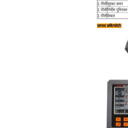
1 पीसी
सुरक्षा कवर
1 पीसी
निर्देश पुस्तिका
1 पीसी
केबल
उत्पाद छवि/फोटोः