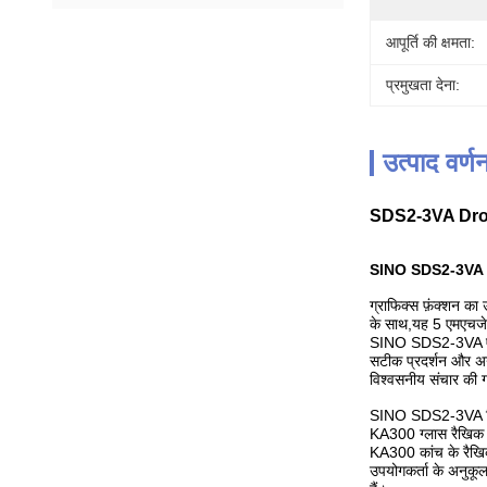
आपूर्ति की क्षमता:
प्रमुखता देना:
उत्पाद वर्ण
SDS2-3VA Dro उच्
SINO SDS2-3VA 3-अ
ग्राफिक्स फ़ंक्शन क
के साथ,यह 5 एमएचजेड 
SINO SDS2-3VA एक 
सटीक प्रदर्शन और अन
विश्वसनीय संचार की 
SINO SDS2-3VA डिजिट
KA300 ग्लास रैखिक शा
KA300 कांच के रैखिक
उपयोगकर्ता के अनुकू