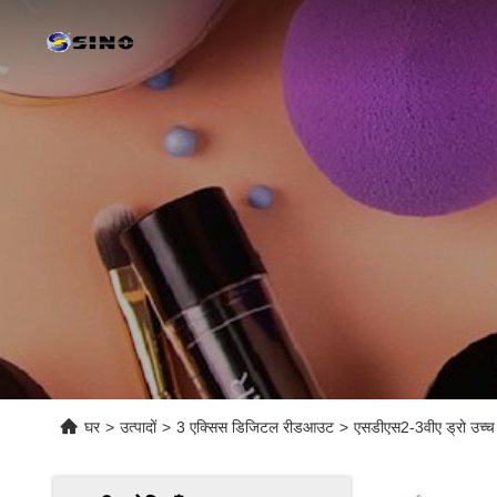
घर
>
उत्पादों
>
3 एक्सिस डिजिटल रीडआउट
>
एसडीएस2-3वीए ड्रो उच्च स