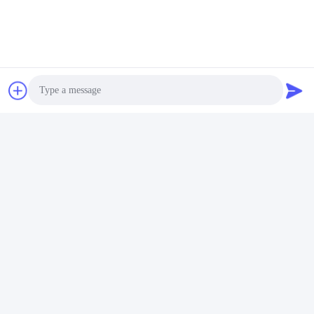
त्वरित संपर्क करें
पता
401, नंबर 7, पहली स्ट्रीट, जोन 3 ज़िलांग ईस्ट-वेस्ट रोड, लिवान जिला,
गुआंगज़ौ
टेलीफोन
86--18620615002
Photo
ई-मेल
Video Call
sino_trade@163.com
Audio Call
गोपनीयता नीति
|
साइटमैप
| चीन अच्छा गुणवत्ता चीन डिजिटल रीडआउट सिस्टम
आपूर्तिकर्ता. कॉपीराइट © 2022-2026 Guangzhou Sino International