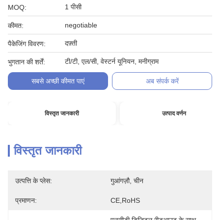
1 पीसी
MOQ:
negotiable
कीमत:
दफ़्ती
पैकेजिंग विवरण:
टी/टी, एल/सी, वेस्टर्न यूनियन, मनीग्राम
भुगतान की शर्तें:
सबसे अच्छी कीमत पाएं
अब संपर्क करें
विस्तृत जानकारी
उत्पाद वर्णन
विस्तृत जानकारी
उत्पत्ति के प्लेस:
गुआंगज़ौ, चीन
प्रमाणन:
CE,RoHS