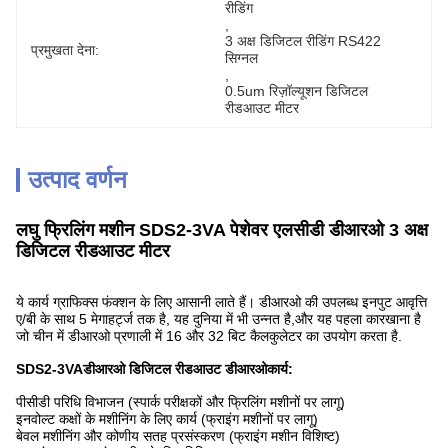
रीडिंग
, 
3 अक्ष डिजिटल रीडिंग RS422 
प्रमुखता देना:
सिग्नल
, 
0.5um रिज़ॉल्यूशन डिजिटल 
रीडआउट मीटर
उत्पाद वर्णन
लघु फ्रिलिंग मशीन SDS2-3VA पेशेवर एलसीडी डीआरओ 3 अक्ष
डिजिटल रीडआउट मीटर
ये कार्य ग्राफिक्स फंक्शन के लिए आसानी लाते हैं। डीआरओ की उपलब्ध इनपुट आवृत्ति
ए/बी के साथ 5 मेगाहर्ट्ज तक है, यह दुनिया में भी उन्नत है,और यह पहला कारखाना है
जो चीन में डीआरओ प्रणाली में 16 और 32 बिट कैलकुलेटर का उपयोग करता है.
SDS2-3VA
डीआरओ डिजिटल रीडआउट डीआरओ
कार्य:
पीसीडी परिधि विभाजन (स्पार्क परीक्षकों और फ्रिलिंग मशीनों पर लागू)
इनवोल्ट कक्षों के मशीनिंग के लिए कार्य (फ्राइंग मशीनों पर लागू)
बेवल मशीनिंग और कोणीय सतह प्रसंस्करण (फ्राइंग मशीन विशिष्ट)