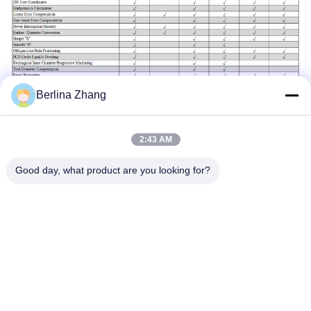
Berlina Zhang
2:43 AM
Good day, what product are you looking for?
टैग:
बहुउद्देशीय खराद डीआरओ किट
5μm 3 एक्सिस डीआरओ किट
सीई 3 एक्सिस डिजिटल रीडआउट