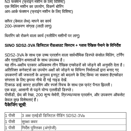
N3 फंक्शन (फ्राइंग मशीन के लिए विशिष्ट)
एक मिलिंग मशीन का उपयोग, विकर्ण बोरिंग
आर-आर्क फंक्शन (फ्राइंग मशीन के लिए विशिष्ट)
कॉपर (केवल लेथ) मापने का कार्य
200-उपकरण संग्रह (लाठी लागू)
थिररिंग को रोकने वाला कार्य (स्लीविंग मशीनों पर लागू)
SINO SDS2-3VA डिजिटल रीडआउट सिस्टम + ग्लास रैखिक पैमाने के विनिर्देश
SDS2-3VA के साथ एक उच्च प्रदर्शन वाला सार्वभौमिक डिस्प्ले कंसोल मिलिंग, टर्निंग
और ग्राइंडिंग क्षमताओं के साथ उपलब्ध है।
यह तीन-अक्षीय प्रकार अधिकतम तीन रैखिक एन्कोडरों को जोड़ने की अनुमति देता है।
अतिरिक्त कनेक्टर्स का उपयोग अक्षों को जोड़ने या विभिन्न निर्माताओं द्वारा बनाए गए
उपकरणों की जरूरतों के अनुरूप इनपुट को बदलने के लिए किया जा सकता हैएन्कोडर
संगतता के लिए कृपया नीचे दी गई गाइड देखें.
टिकाऊ डाई कास्ट हाउसिंग और स्पर्श स्विच के साथ एक फ्रंट पैनल झिल्ली।
एक बड़ा, आसानी से पढ़ने योग्य एलसीडी डिस्प्ले।
पीसीडी, छेद की रेखा, 200 शून्य मेमोरी, त्रिज्या/व्यास प्रदर्शन, और उपकरण ऑफसेट
केवल कुछ विशेषताएं हैं।
पैकेजिंग सूची
:
1 पीसी
3 अक्ष एलईडी डिजिटल रीडिंग SDS2-3Va
1 पीसी
सुरक्षा कवर
1 पीसी
निर्देश पुस्तिका (अंग्रेजी)