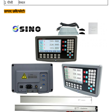
1 पीसी
केबल
उत्पाद छवि/फोटोः