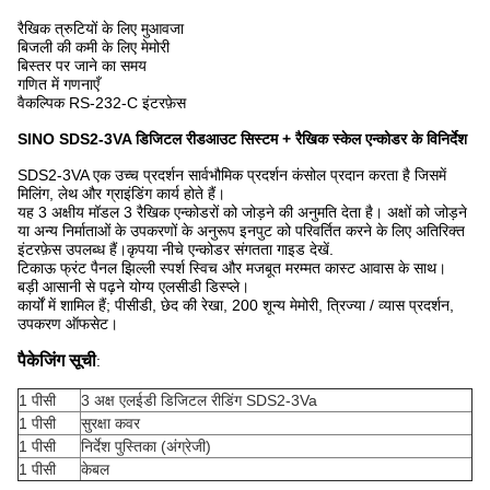
रैखिक त्रुटियों के लिए मुआवजा
बिजली की कमी के लिए मेमोरी
बिस्तर पर जाने का समय
गणित में गणनाएँ
वैकल्पिक RS-232-C इंटरफ़ेस
SINO SDS2-3VA डिजिटल रीडआउट सिस्टम + रैखिक स्केल एन्कोडर के विनिर्देश
SDS2-3VA एक उच्च प्रदर्शन सार्वभौमिक प्रदर्शन कंसोल प्रदान करता है जिसमें
मिलिंग, लेथ और ग्राइंडिंग कार्य होते हैं।
यह 3 अक्षीय मॉडल 3 रैखिक एन्कोडरों को जोड़ने की अनुमति देता है। अक्षों को जोड़ने
या अन्य निर्माताओं के उपकरणों के अनुरूप इनपुट को परिवर्तित करने के लिए अतिरिक्त
इंटरफ़ेस उपलब्ध हैं।कृपया नीचे एन्कोडर संगतता गाइड देखें.
टिकाऊ फ्रंट पैनल झिल्ली स्पर्श स्विच और मजबूत मरम्मत कास्ट आवास के साथ।
बड़ी आसानी से पढ़ने योग्य एलसीडी डिस्प्ले।
कार्यों में शामिल हैं; पीसीडी, छेद की रेखा, 200 शून्य मेमोरी, त्रिज्या / व्यास प्रदर्शन,
उपकरण ऑफसेट।
पैकेजिंग सूची
:
1 पीसी
3 अक्ष एलईडी डिजिटल रीडिंग SDS2-3Va
1 पीसी
सुरक्षा कवर
1 पीसी
निर्देश पुस्तिका (अंग्रेजी)
1 पीसी
केबल