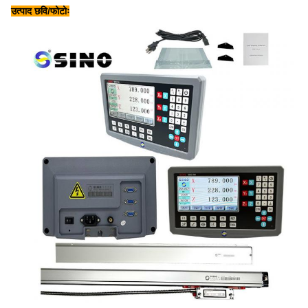
उत्पाद छवि/फोटोः