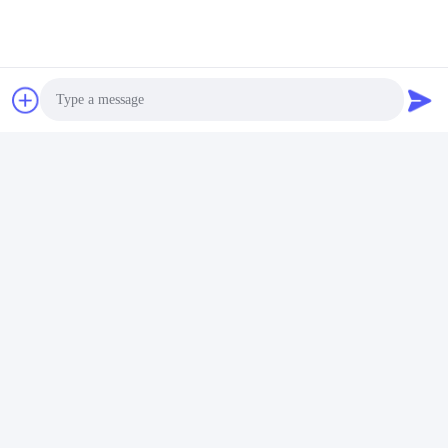
त्वरित संपर्क करें
पता
401, नंबर 7, पहली स्ट्रीट, जोन 3 ज़िलांग ईस्ट-वेस्ट रोड, लिवान जिला,
गुआंगज़ौ
टेलीफोन
86--18620615002
Photo
ई-मेल
Video Call
sino_trade@163.com
Audio Call
गोपनीयता नीति
|
साइटमैप
| चीन अच्छा गुणवत्ता चीन डिजिटल रीडआउट सिस्टम
आपूर्तिकर्ता. कॉपीराइट © 2022-2026 Guangzhou Sino International
Trade Co.,Ltd . सब सभी अधिकार सुरक्षित.