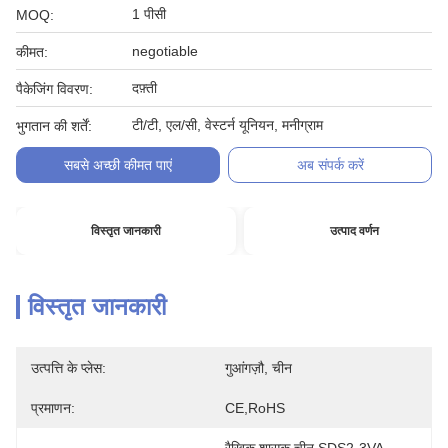
1 पीसी
MOQ:
negotiable
कीमत:
दफ़्ती
पैकेजिंग विवरण:
टी/टी, एल/सी, वेस्टर्न यूनियन, मनीग्राम
भुगतान की शर्तें:
सबसे अच्छी कीमत पाएं
अब संपर्क करें
विस्तृत जानकारी
उत्पाद वर्णन
विस्तृत जानकारी
उत्पत्ति के प्लेस:
गुआंगज़ौ, चीन
प्रमाणन:
CE,RoHS