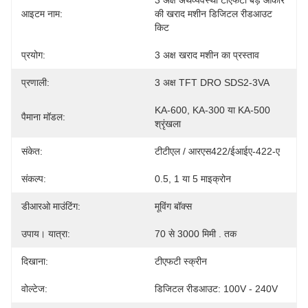
3 अक्ष अर्थव्यवस्था टीएफटी बड़े आकार 
आइटम नाम:
की खराद मशीन डिजिटल रीडआउट 
किट
प्रयोग:
3 अक्ष खराद मशीन का प्रस्ताव
प्रणाली:
3 अक्ष TFT DRO SDS2-3VA
KA-600, KA-300 या KA-500 
पैमाना मॉडल:
श्रृंखला
संकेत:
टीटीएल / आरएस422/ईआईए-422-ए
संकल्प:
0.5, 1 या 5 माइक्रोन
डीआरओ माउंटिंग:
मूविंग बॉक्स
उपाय। यात्रा:
70 से 3000 मिमी . तक
दिखाना:
टीएफटी स्क्रीन
वोल्टेज:
डिजिटल रीडआउट: 100V - 240V