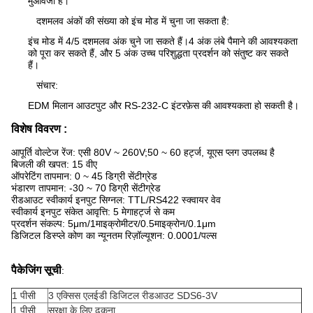
मुआवजा है।
दशमलव अंकों की संख्या को इंच मोड में चुना जा सकता है:
इंच मोड में 4/5 दशमलव अंक चुने जा सकते हैं।4 अंक लंबे पैमाने की आवश्यकता
को पूरा कर सकते हैं, और 5 अंक उच्च परिशुद्धता प्रदर्शन को संतुष्ट कर सकते
हैं।
संचार:
EDM मिलान आउटपुट और RS-232-C इंटरफ़ेस की आवश्यकता हो सकती है।
विशेष विवरण :
आपूर्ति वोल्टेज रेंज: एसी 80V ~ 260V;50 ~ 60 हर्ट्ज, यूएस प्लग उपलब्ध है
बिजली की खपत: 15 वीए
ऑपरेटिंग तापमान: 0 ~ 45 डिग्री सेंटीग्रेड
भंडारण तापमान: -30 ~ 70 डिग्री सेंटीग्रेड
रीडआउट स्वीकार्य इनपुट सिग्नल: TTL/RS422 स्क्वायर वेव
स्वीकार्य इनपुट संकेत आवृत्ति: 5 मेगाहर्ट्ज से कम
प्रदर्शन संकल्प: 5μm/1
माइक्रोमीटर/0.5माइक्रोन/0.
1μm
डिजिटल डिस्प्ले कोण का न्यूनतम रिज़ॉल्यूशन: 0.0001/पल्स
पैकेजिंग सूची
:
1 पीसी
3 एक्सिस एलईडी डिजिटल रीडआउट SDS6-3V
1 पीसी
सुरक्षा के लिए ढकना