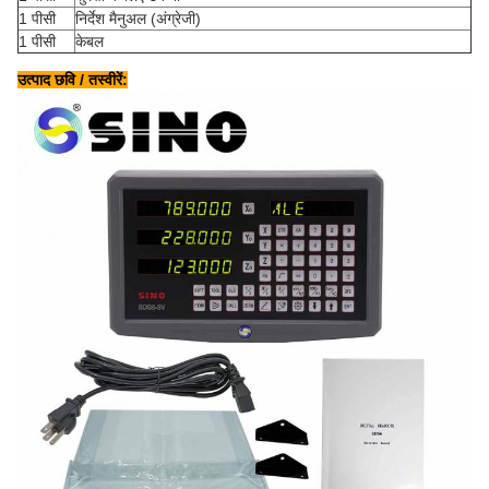
1 पीसी
निर्देश मैनुअल (अंग्रेजी)
1 पीसी
केबल
उत्पाद छवि / तस्वीरें: