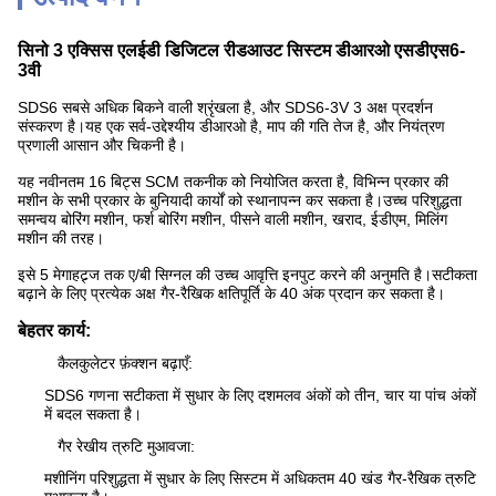
सिनो 3 एक्सिस एलईडी डिजिटल रीडआउट सिस्टम डीआरओ एसडीएस6-
3वी
SDS6 सबसे अधिक बिकने वाली श्रृंखला है, और SDS6-3V 3 अक्ष प्रदर्शन
संस्करण है।यह एक सर्व-उद्देश्यीय डीआरओ है, माप की गति तेज है, और नियंत्रण
प्रणाली आसान और चिकनी है।
यह नवीनतम 16 बिट्स SCM तकनीक को नियोजित करता है, विभिन्न प्रकार की
मशीन के सभी प्रकार के बुनियादी कार्यों को स्थानापन्न कर सकता है।उच्च परिशुद्धता
समन्वय बोरिंग मशीन, फर्श बोरिंग मशीन, पीसने वाली मशीन, खराद, ईडीएम, मिलिंग
मशीन की तरह।
इसे 5 मेगाहट्र्ज तक ए/बी सिग्नल की उच्च आवृत्ति इनपुट करने की अनुमति है।सटीकता
बढ़ाने के लिए प्रत्येक अक्ष गैर-रैखिक क्षतिपूर्ति के 40 अंक प्रदान कर सकता है।
बेहतर कार्य:
कैलकुलेटर फ़ंक्शन बढ़ाएँ:
SDS6 गणना सटीकता में सुधार के लिए दशमलव अंकों को तीन, चार या पांच अंकों
में बदल सकता है।
गैर रेखीय त्रुटि मुआवजा:
मशीनिंग परिशुद्धता में सुधार के लिए सिस्टम में अधिकतम 40 खंड गैर-रैखिक त्रुटि